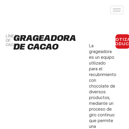
LÍNEA
GRAGEADORA
COTIZ
DE
PRODU
CACAO
DE CACAO
La
grageadora
es un equipo
utilizado
para el
recubrimiento
con
chocolate de
diversos
productos,
mediante un
proceso de
giro continuo
que permite
una