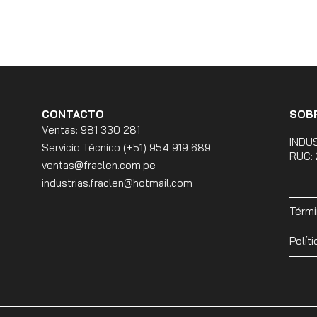
CONTACTO
SOB
Ventas: 981 330 281
INDU
Servicio Técnico (+51) 954 919 689
RUC:
ventas@fraclen.com.pe
industrias.fraclen@hotmail.com
Térmi
Polít