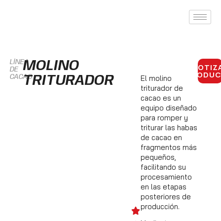
LÍNEA
MOLINO
COTIZ
DE
PRODU
CACAO
TRITURADOR
El molino
triturador de
cacao es un
equipo diseñado
para romper y
triturar las habas
de cacao en
fragmentos más
pequeños,
facilitando su
procesamiento
en las etapas
posteriores de
producción.