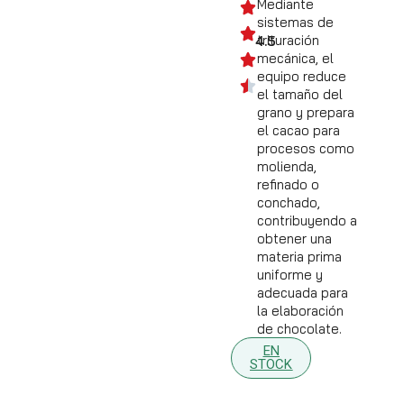
Mediante
sistemas de
trituración
4.5
mecánica, el
equipo reduce
el tamaño del
grano y prepara
el cacao para
procesos como
molienda,
refinado o
conchado,
contribuyendo a
obtener una
materia prima
uniforme y
adecuada para
la elaboración
de chocolate.
EN
STOCK