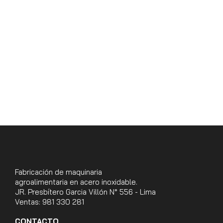
Fabricación de maquinaria
agroalimentaria en acero inoxidable.
JR. Presbítero Garcia Villón N° 556 - Lima
Ventas: 981 330 281
CONTACTO